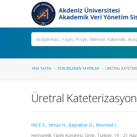
Akdeniz Üniversitesi
Akademik Veri Yönetim Si
Ara
ANA SAYFA
SON EKLENEN YAYINLAR
ÜRETRAL KATETERI
Üretral Kateterizasyon
İNCE S.
,
Yılmaz H.
,
Bayraktar D.
,
Khorshıd L.
Hemşirelik Tarihi Kongresi, İzmir, Türkiye, 19 - 21 Haz