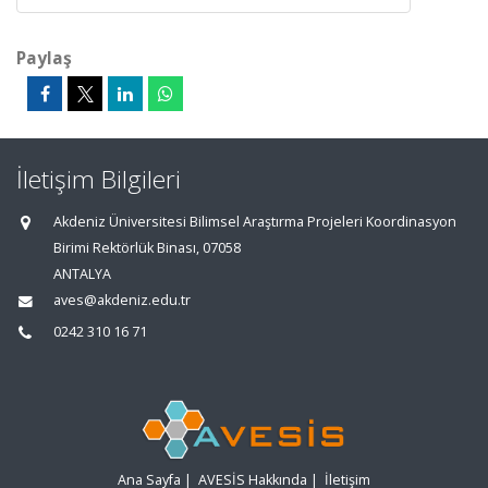
Paylaş
İletişim Bilgileri
Akdeniz Üniversitesi Bilimsel Araştırma Projeleri Koordinasyon
Birimi Rektörlük Binası, 07058
ANTALYA
aves@akdeniz.edu.tr
0242 310 16 71
Ana Sayfa
|
AVESİS Hakkında
|
İletişim