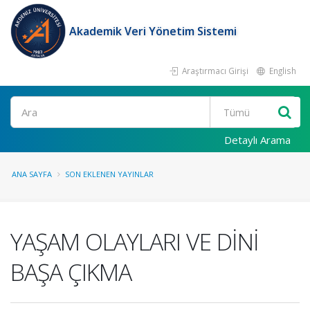
Akademik Veri Yönetim Sistemi
Araştırmacı Girişi
English
Ara
Detaylı Arama
ANA SAYFA
SON EKLENEN YAYINLAR
YAŞAM OLAYLARI VE DİNİ
BAŞA ÇIKMA