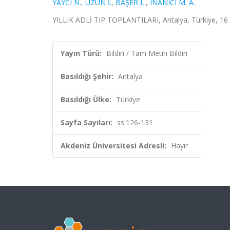
YAYCI N.
,
ÜZÜN İ.
,
BAŞER L.
,
INANICI M. A.
YILLIK ADLİ TIP TOPLANTILARI, Antalya, Türkiye, 16 -
Yayın Türü:
Bildiri / Tam Metin Bildiri
Basıldığı Şehir:
Antalya
Basıldığı Ülke:
Türkiye
Sayfa Sayıları:
ss.126-131
Akdeniz Üniversitesi Adresli:
Hayır