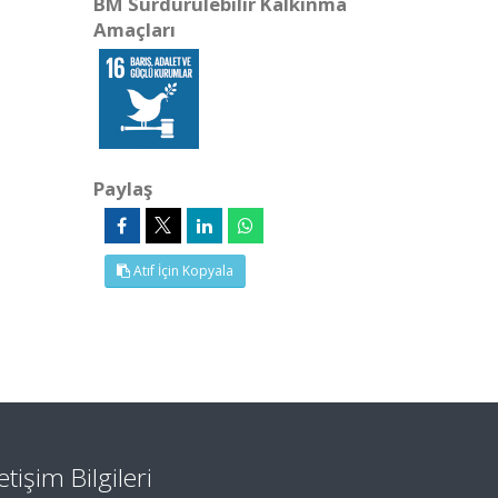
BM Sürdürülebilir Kalkınma
Amaçları
Paylaş
Atıf İçin Kopyala
letişim Bilgileri