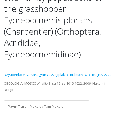
the grasshopper
Eyprepocnemis plorans
(Charpentier) (Orthoptera,
Acrididae,
Eyprepocnemidinae)
Dzyubenko V. V.
,
Karagyan G. A.
,
Çıplak B.
,
Rubtsov N. B.
,
Bugruv A. G.
OECOLOGIA (MOSCOW), cilt.48, sa.12, ss.1016-1022, 2006 (Hakemli
Dergi)
Yayın Türü:
Makale / Tam Makale