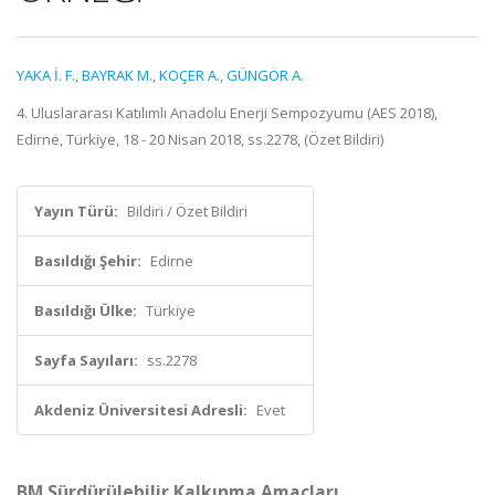
YAKA İ. F.
,
BAYRAK M.
,
KOÇER A.
,
GÜNGÖR A.
4. Uluslararası Katılımlı Anadolu Enerji Sempozyumu (AES 2018),
Edirne, Türkiye, 18 - 20 Nisan 2018, ss.2278, (Özet Bildiri)
Yayın Türü:
Bildiri / Özet Bildiri
Basıldığı Şehir:
Edirne
Basıldığı Ülke:
Türkiye
Sayfa Sayıları:
ss.2278
Akdeniz Üniversitesi Adresli:
Evet
BM Sürdürülebilir Kalkınma Amaçları