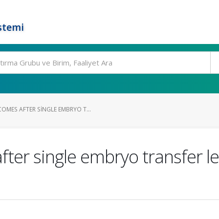
stemi
MES AFTER SINGLE EMBRYO T...
er single embryo transfer leg