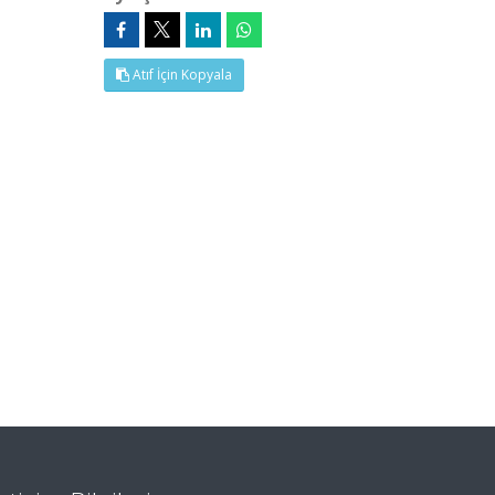
Atıf İçin Kopyala