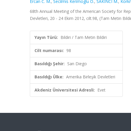
Ercan C. M.
,
Secilmis Kerimoglu O.
,
SAKINCI M.
,
Kork
68th Annual Meeting of the American Society for Reprod
Devletleri, 20 - 24 Ekim 2012, cilt.98, (Tam Metin Bildir
Yayın Türü:
Bildiri / Tam Metin Bildiri
Cilt numarası:
98
Basıldığı Şehir:
San Diego
Basıldığı Ülke:
Amerika Birleşik Devletleri
Akdeniz Üniversitesi Adresli:
Evet