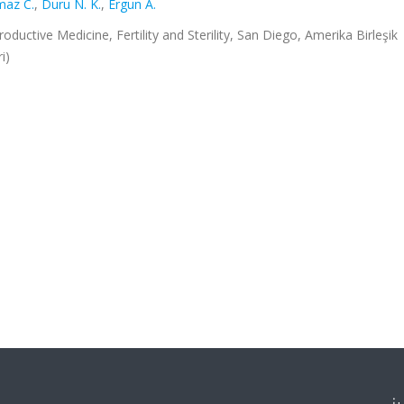
maz C.
,
Duru N. K.
,
Ergun A.
uctive Medicine, Fertility and Sterility, San Diego, Amerika Birleşik
i)