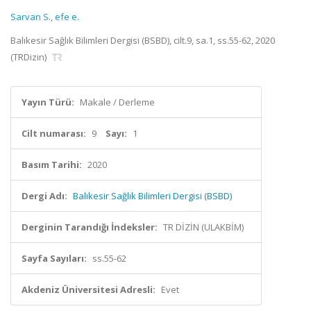
Sarvan S.
,
efe e.
Balıkesir Sağlık Bilimleri Dergisi (BSBD), cilt.9, sa.1, ss.55-62, 2020
(TRDizin)
Yayın Türü:
Makale / Derleme
Cilt numarası:
9
Sayı:
1
Basım Tarihi:
2020
Dergi Adı:
Balıkesir Sağlık Bilimleri Dergisi (BSBD)
Derginin Tarandığı İndeksler:
TR DİZİN (ULAKBİM)
Sayfa Sayıları:
ss.55-62
Akdeniz Üniversitesi Adresli:
Evet