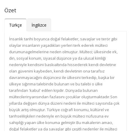
Özet
Türkçe
İngilizce
İnsanlık tarihi boyunca doğal felaketler, savaşlar ve terör gibi
olaylar insanların yaşadıkları yerleri terk ederek mülteci
durumunagelmelerine neden olmuştur. Mülteci; ülkesinde ırk,
din, sosyal konum, siyasal düşünce ya da ulusal kimliği
nedeniyle kendisini baskıaltında hissederek kendi devletine
olan güvenini kaybeden, kendi devletinin ona tarafsız
davranmayacağını düşüncesi ile ülkesini terkedip, başka bir
ülkeye sığınma talebinde bulunan ve bu talebi o ülke
tarafından 'kabul' edilen kişidir. Dünyada bulunan
mültecilerinyarısından fazlasını çocuklar oluşturmaktadır.Son
yıllarda değişen dünya düzeni nedeni ile mülteci sayısında çok
büyük artış olmuştur. Türkiye coğrafi konumu, kültürel ve
tarihselilişkileri nedeniyle en büyük mülteci nüfusuna ev
sahipliği yapan ülke konuma gelmiştir.Bu makalenin amacı,
doğal felaketler ya da savaşlar gibi çeşitli nedenler ile mülteci