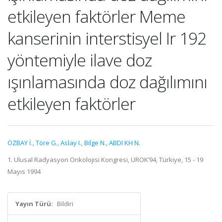
etkileyen faktörler Meme
kanserinin interstisyel Ir 192
yöntemiyle ilave doz
ışınlamasında doz dağılımını
etkileyen faktörler
ÖZBAY İ.
,
Töre G.
,
Aslay I.
,
Bilge N.
,
ABDI KH N.
1. Ulusal Radyasyon Onkolojisi Kongresi, UROK’94, Türkiye, 15 - 19
Mayıs 1994
Yayın Türü:
Bildiri