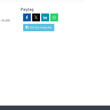
Paylaş
 Aralık
Atıf İçin Kopyala