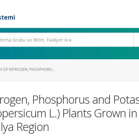
stemi
ON OF NITROGEN, PHOSPHORU...
Nitrogen, Phosphorus and Pota
persicum L.) Plants Grown i
alya Region