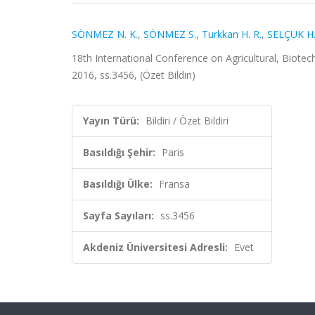
SÖNMEZ N. K.
,
SÖNMEZ S.
,
Turkkan H. R.
,
SELÇUK H.
18th International Conference on Agricultural, Biotec
2016, ss.3456, (Özet Bildiri)
Yayın Türü:
Bildiri / Özet Bildiri
Basıldığı Şehir:
Paris
Basıldığı Ülke:
Fransa
Sayfa Sayıları:
ss.3456
Akdeniz Üniversitesi Adresli:
Evet