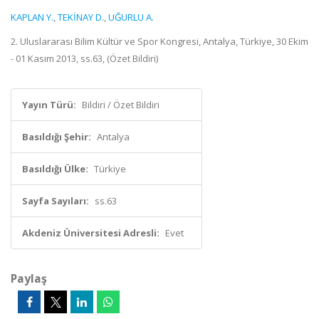
KAPLAN Y.
,
TEKİNAY D.
,
UĞURLU A.
2. Uluslararası Bilim Kültür ve Spor Kongresi, Antalya, Türkiye, 30 Ekim
- 01 Kasım 2013, ss.63, (Özet Bildiri)
Yayın Türü:
Bildiri / Özet Bildiri
Basıldığı Şehir:
Antalya
Basıldığı Ülke:
Türkiye
Sayfa Sayıları:
ss.63
Akdeniz Üniversitesi Adresli:
Evet
Paylaş