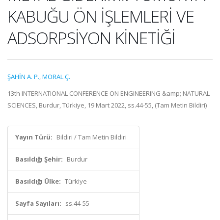
KABUĞU ÖN İŞLEMLERİ VE
ADSORPSİYON KİNETİĞİ
ŞAHİN A. P.
,
MORAL Ç.
13th INTERNATIONAL CONFERENCE ON ENGINEERING &amp; NATURAL
SCIENCES, Burdur, Türkiye, 19 Mart 2022, ss.44-55, (Tam Metin Bildiri)
Yayın Türü:
Bildiri / Tam Metin Bildiri
Basıldığı Şehir:
Burdur
Basıldığı Ülke:
Türkiye
Sayfa Sayıları:
ss.44-55