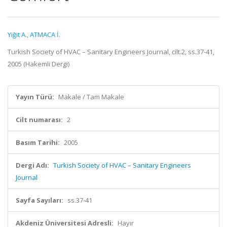
Yiğit A.
,
ATMACA İ.
Turkish Society of HVAC – Sanitary Engineers Journal, cilt.2, ss.37-41,
2005 (Hakemli Dergi)
Yayın Türü:
Makale / Tam Makale
Cilt numarası:
2
Basım Tarihi:
2005
Dergi Adı:
Turkish Society of HVAC – Sanitary Engineers
Journal
Sayfa Sayıları:
ss.37-41
Akdeniz Üniversitesi Adresli:
Hayır