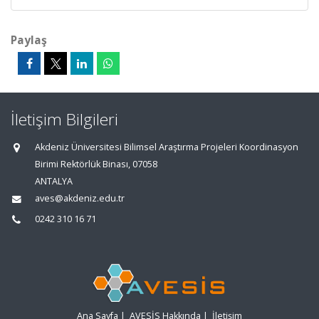
Paylaş
İletişim Bilgileri
Akdeniz Üniversitesi Bilimsel Araştırma Projeleri Koordinasyon
Birimi Rektörlük Binası, 07058
ANTALYA
aves@akdeniz.edu.tr
0242 310 16 71
Ana Sayfa
|
AVESİS Hakkında
|
İletişim