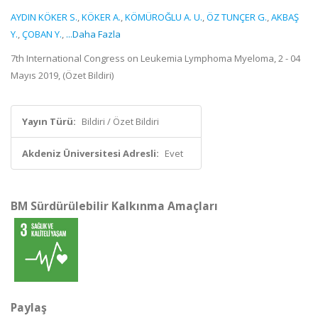
AYDIN KÖKER S.
,
KÖKER A.
,
KÖMÜROĞLU A. U.
,
ÖZ TUNÇER G.
,
AKBAŞ
Y.
,
ÇOBAN Y.
,
...Daha Fazla
7th International Congress on Leukemia Lymphoma Myeloma, 2 - 04
Mayıs 2019, (Özet Bildiri)
Yayın Türü:
Bildiri / Özet Bildiri
Akdeniz Üniversitesi Adresli:
Evet
BM Sürdürülebilir Kalkınma Amaçları
Paylaş