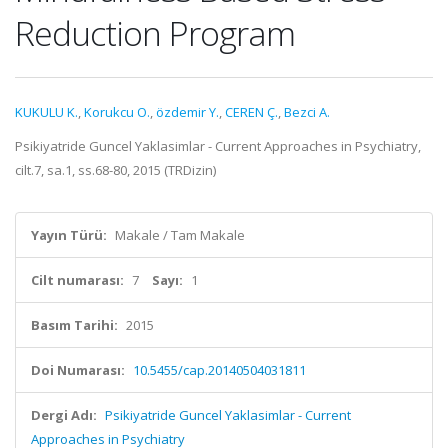
Reduction Program
KUKULU K.
,
Korukcu O.
,
özdemir Y.
,
CEREN Ç.
,
Bezci A.
Psikiyatride Guncel Yaklasimlar - Current Approaches in Psychiatry,
cilt.7, sa.1, ss.68-80, 2015 (TRDizin)
Yayın Türü:
Makale / Tam Makale
Cilt numarası:
7
Sayı:
1
Basım Tarihi:
2015
Doi Numarası:
10.5455/cap.20140504031811
Dergi Adı:
Psikiyatride Guncel Yaklasimlar - Current
Approaches in Psychiatry