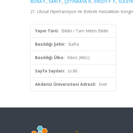
BORA F.
,
SARI F.
,
ÇETİNKAYA R.
,
ERSOY F. F.
,
SÜLEY
21. Ulusal Hipertansiyon Ve Böbrek Hastalıkları Kongres
Yayın Türü:
Bildiri / Tam Metin Bildiri
Basıldığı Şehir:
Bafra
Basıldığı Ülke:
Kıbrıs (Kktc)
Sayfa Sayıları:
ss.86
Akdeniz Üniversitesi Adresli:
Evet