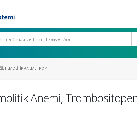
stemi
I, HEMOLITIK ANEMI, TROM...
molitik Anemi, Trombositopen