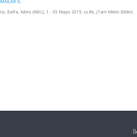
MANLAR G.
i, Bafra, Kıbrıs (Kktc), 1 - 05 Mayıs 2019, ss.86, (Tam Metin Bildiri)
İ