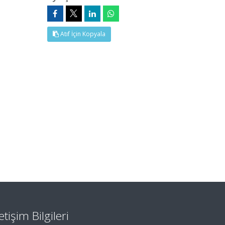
Atıf İçin Kopyala
letişim Bilgileri