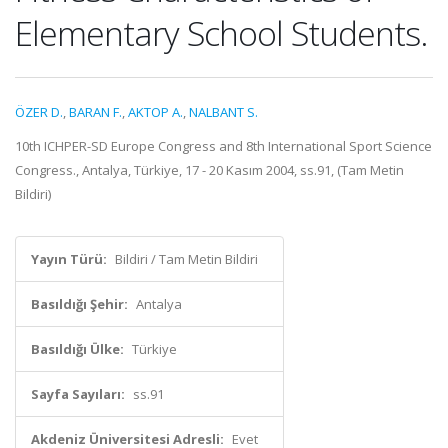
Elementary School Students.
ÖZER D.
,
BARAN F.
,
AKTOP A.
,
NALBANT S.
10th ICHPER-SD Europe Congress and 8th International Sport Science
Congress., Antalya, Türkiye, 17 - 20 Kasım 2004, ss.91, (Tam Metin
Bildiri)
Yayın Türü:
Bildiri / Tam Metin Bildiri
Basıldığı Şehir:
Antalya
Basıldığı Ülke:
Türkiye
Sayfa Sayıları:
ss.91
Akdeniz Üniversitesi Adresli:
Evet