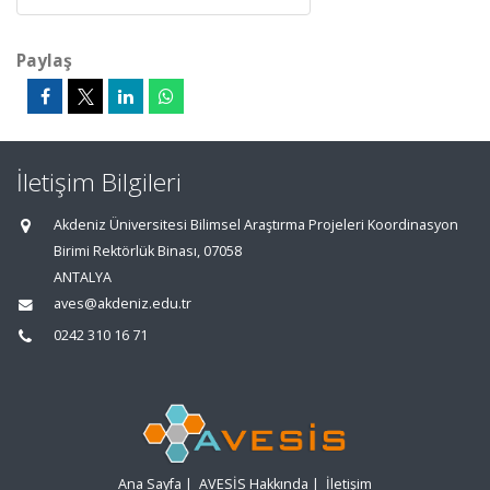
Paylaş
İletişim Bilgileri
Akdeniz Üniversitesi Bilimsel Araştırma Projeleri Koordinasyon
Birimi Rektörlük Binası, 07058
ANTALYA
aves@akdeniz.edu.tr
0242 310 16 71
Ana Sayfa
|
AVESİS Hakkında
|
İletişim