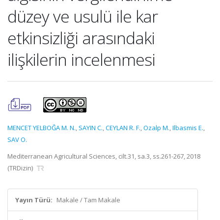
düzey ve usulü ile kar
etkinsizliği arasındaki
ilişkilerin incelenmesi
MENCET YELBOĞA M. N.
,
SAYIN C.
,
CEYLAN R. F.
,
Ozalp M.
,
Ilbasmis E.
,
SAV O.
Mediterranean Agricultural Sciences, cilt.31, sa.3, ss.261-267, 2018
(TRDizin)
Yayın Türü:
Makale / Tam Makale