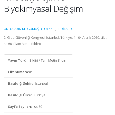
Biyokimyasal Değişimi
ÜNLÜSAYIN M.
,
GÜMÜŞ B.
,
Özer E.
,
ERDİLAL R.
2. Gıda Güvenliği Kongresi, İstanbul, Türkiye, 1 - 04 Aralık 2010, cilt..,
ss.60, (Tam Metin Bildiri)
Yayın Türü:
Bildiri / Tam Metin Bildiri
Cilt numarası:
.
Basıldığı Şehir:
İstanbul
Basıldığı Ülke:
Türkiye
Sayfa Sayıları:
ss.60