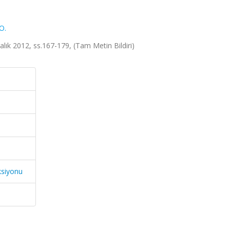
O.
alık 2012, ss.167-179, (Tam Metin Bildiri)
ksiyonu