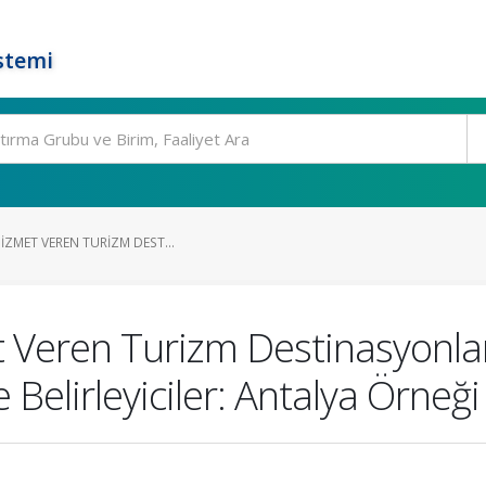
stemi
HIZMET VEREN TURIZM DEST...
t Veren Turizm Destinasyonlar
e Belirleyiciler: Antalya Örneği