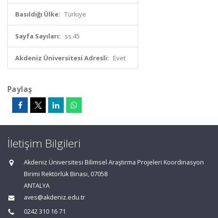
Basıldığı Ülke:
Türkiye
Sayfa Sayıları:
ss.45
Akdeniz Üniversitesi Adresli:
Evet
Paylaş
İletişim Bilgileri
Akdeniz Üniversitesi Bilimsel Araştırma Projeleri Koordinasyon
Birimi Rektörlük Binası, 07058
ANTALYA
aves@akdeniz.edu.tr
0242 310 16 71