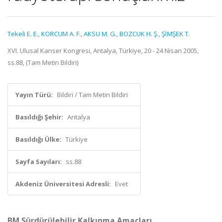
Tekeli E. E.
,
KORCUM A. F.
,
AKSU M. G.
,
BOZCUK H. Ş.
,
ŞİMŞEK T.
XVI. Ulusal Kanser Kongresi, Antalya, Türkiye, 20 - 24 Nisan 2005,
ss.88, (Tam Metin Bildiri)
Yayın Türü:
Bildiri / Tam Metin Bildiri
Basıldığı Şehir:
Antalya
Basıldığı Ülke:
Türkiye
Sayfa Sayıları:
ss.88
Akdeniz Üniversitesi Adresli:
Evet
BM Sürdürülebilir Kalkınma Amaçları