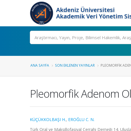
Akdeniz Üniversitesi
Akademik Veri Yönetim Si
Ara
ANA SAYFA
SON EKLENEN YAYINLAR
PLEOMORFIK AD
Pleomorfik Adenom O
KÜÇÜKKOLBAŞI H.
,
EROĞLU C. N.
Türk Oral ve Maksillofasiyal Cerrahi Derneği 14. Ulusla