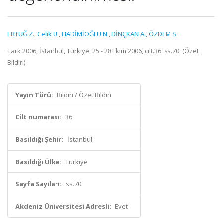
ERTUĞ Z.
,
Celik U.
,
HADİMİOĞLU N.
,
DİNÇKAN A.
,
ÖZDEM S.
Tark 2006, İstanbul, Türkiye, 25 - 28 Ekim 2006, cilt.36, ss.70, (Özet
Bildiri)
Yayın Türü:
Bildiri / Özet Bildiri
Cilt numarası:
36
Basıldığı Şehir:
İstanbul
Basıldığı Ülke:
Türkiye
Sayfa Sayıları:
ss.70
Akdeniz Üniversitesi Adresli:
Evet