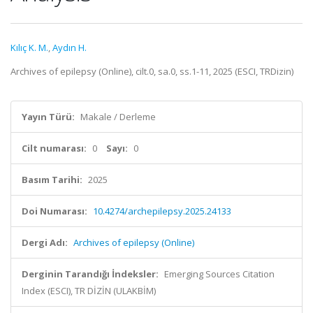
Kılıç K. M.
,
Aydın H.
Archives of epilepsy (Online), cilt.0, sa.0, ss.1-11, 2025 (ESCI, TRDizin)
Yayın Türü:
Makale / Derleme
Cilt numarası:
0
Sayı:
0
Basım Tarihi:
2025
Doi Numarası:
10.4274/archepilepsy.2025.24133
Dergi Adı:
Archives of epilepsy (Online)
Derginin Tarandığı İndeksler:
Emerging Sources Citation
Index (ESCI), TR DİZİN (ULAKBİM)