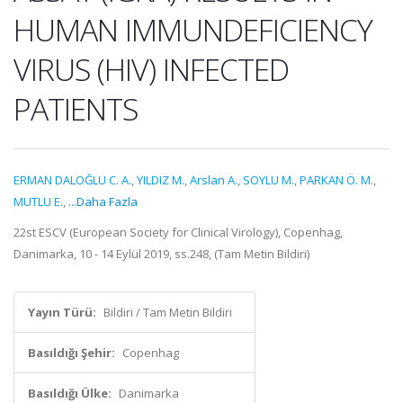
HUMAN IMMUNDEFICIENCY
VIRUS (HIV) INFECTED
PATIENTS
ERMAN DALOĞLU C. A.
,
YILDIZ M.
,
Arslan A.
,
SOYLU M.
,
PARKAN Ö. M.
,
MUTLU E.
,
...Daha Fazla
22st ESCV (European Society for Clinical Virology), Copenhag,
Danimarka, 10 - 14 Eylül 2019, ss.248, (Tam Metin Bildiri)
Yayın Türü:
Bildiri / Tam Metin Bildiri
Basıldığı Şehir:
Copenhag
Basıldığı Ülke:
Danimarka