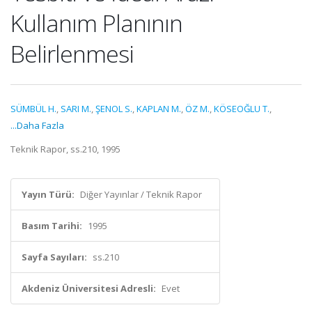
Kullanım Planının
Belirlenmesi
SÜMBÜL H.
,
SARI M.
,
ŞENOL S.
,
KAPLAN M.
,
ÖZ M.
,
KÖSEOĞLU T.
,
...Daha Fazla
Teknik Rapor, ss.210, 1995
Yayın Türü:
Diğer Yayınlar / Teknik Rapor
Basım Tarihi:
1995
Sayfa Sayıları:
ss.210
Akdeniz Üniversitesi Adresli:
Evet