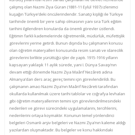
çalışmış olan Nazmi Ziya Güran (1881-11 Eylül 1937) izlenimci
kuşağın Türkiye’deki öncülerindendir. Sanatçı kişiliği ile Türkiye
tarihinde önemli bir yere sahip olmasının yanı sıra Türk eğitim
tarihini ilgilendiren konularda da önemli görevler üstlendi.
Eğitimin farklı kademelerinde öğretmenlik, müdürlük, müfettişlik
görevlerini yerine getirdi. Bunun dışında bu çalışmanın konusu
olan öğretim materyalleri konusunda resim sanatı ve idarecilik
görevlerini birlikte yürüttüğü işler de yaptı. 1915-1916 yılların
kapsayan yaklaşık 11 aylık sürede, yani I. Dünya Savaşı’nın
devam ettiği dönemde Nazmi Ziya Maârif Nezâreti adına
Almanya’dan ders araç gereç temini için görevlendirildi. Bu
çalışmanın amacı Nazmi Ziya’nın Maârif Nezâreti tarafından
okullarda kullanılmak üzere tarihi tablolar ve coğrafya levhaları
gibi öğretim materyallerinin temini için görevlendirilmesindeki
nedenleri ve görevi sürecindeki uygulamalarını, tercihlerini,
nedenlerini ortaya koymaktır. Konunun temel yönlendirici
belgeleri Osmanlı arşiv belgeleri ve Nazmi Ziya’nın kaleme aldığı
yazılardan oluşmaktadır. Bu belgeler ve konu hakkındaki