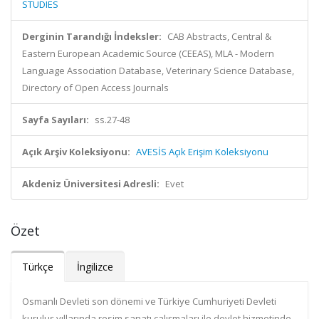
STUDIES
Derginin Tarandığı İndeksler:
CAB Abstracts, Central &
Eastern European Academic Source (CEEAS), MLA - Modern
Language Association Database, Veterinary Science Database,
Directory of Open Access Journals
Sayfa Sayıları:
ss.27-48
Açık Arşiv Koleksiyonu:
AVESİS Açık Erişim Koleksiyonu
Akdeniz Üniversitesi Adresli:
Evet
Özet
Türkçe
İngilizce
Osmanlı Devleti son dönemi ve Türkiye Cumhuriyeti Devleti
kuruluş yıllarında resim sanatı çalışmaları ile devlet hizmetinde