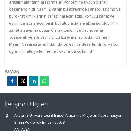
araştırmalar tarih araştırmaları yöntemine uygun olarak
değerlendirildi. Nazmi Ziya’nın bu görevinde sanatçı, eğitimci ve
bürokrat kimliklerinin gereği hareket ettiği, konuyu sanat ve
eğitim yanı sıra ekonomik boyutuyla da ele aldığı görüldü. Milli
sanat anlayışına uygun olarak toplum ve devlet yararı
gözeterek yerine getirdiği bu görevinin sonuçları Osmanlı
Maârif Nezâreti tarafından da gereğince değerlendirildi ve bu
öğretim materyalleri hemen okullarda kullanıldı.
Paylaş
İletişim Bilgileri
Akdeniz Üniversitesi Bilimsel Araştırma Projeleri Koordinasyon
Birimi Rektörlük Binası, 07058
ANTALYA