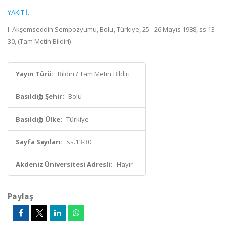
YAKIT İ.
I. Akşemseddin Sempozyumu, Bolu, Türkiye, 25 - 26 Mayıs 1988, ss.13-
30, (Tam Metin Bildiri)
Yayın Türü:
Bildiri / Tam Metin Bildiri
Basıldığı Şehir:
Bolu
Basıldığı Ülke:
Türkiye
Sayfa Sayıları:
ss.13-30
Akdeniz Üniversitesi Adresli:
Hayır
Paylaş