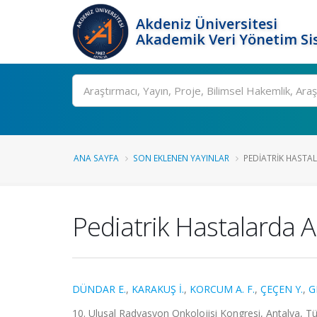
Akdeniz Üniversitesi
Akademik Veri Yönetim Si
Ara
ANA SAYFA
SON EKLENEN YAYINLAR
PEDIATRIK HASTAL
Pediatrik Hastalarda Al
DÜNDAR E.
,
KARAKUŞ İ.
,
KORCUM A. F.
,
ÇEÇEN Y.
,
G
10. Ulusal Radyasyon Onkolojisi Kongresi, Antalya, Tür