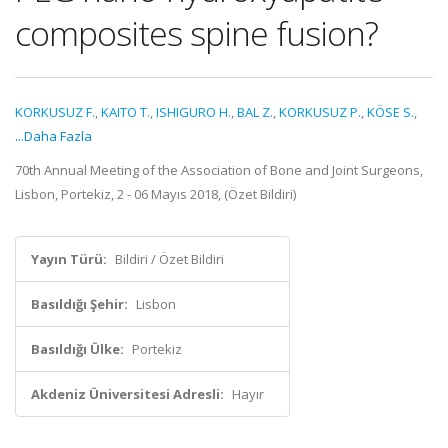
composites spine fusion?
KORKUSUZ F.
,
KAITO T.
,
ISHIGURO H.
,
BAL Z.
,
KORKUSUZ P.
,
KÖSE S.
,
...Daha Fazla
70th Annual Meeting of the Association of Bone and Joint Surgeons,
Lisbon, Portekiz, 2 - 06 Mayıs 2018, (Özet Bildiri)
Yayın Türü:
Bildiri / Özet Bildiri
Basıldığı Şehir:
Lisbon
Basıldığı Ülke:
Portekiz
Akdeniz Üniversitesi Adresli:
Hayır