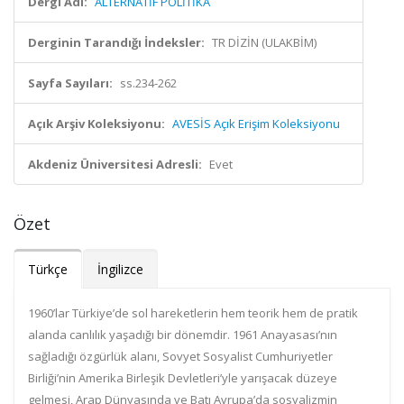
Dergi Adı:
ALTERNATİF POLİTİKA
Derginin Tarandığı İndeksler:
TR DİZİN (ULAKBİM)
Sayfa Sayıları:
ss.234-262
Açık Arşiv Koleksiyonu:
AVESİS Açık Erişim Koleksiyonu
Akdeniz Üniversitesi Adresli:
Evet
Özet
Türkçe
İngilizce
1960’lar Türkiye’de sol hareketlerin hem teorik hem de pratik
alanda canlılık yaşadığı bir dönemdir. 1961 Anayasası’nın
sağladığı özgürlük alanı, Sovyet Sosyalist Cumhuriyetler
Birliği’nin Amerika Birleşik Devletleri’yle yarışacak düzeye
gelmesi, Arap Dünyasında ve Batı Avrupa’da sosyalizmin