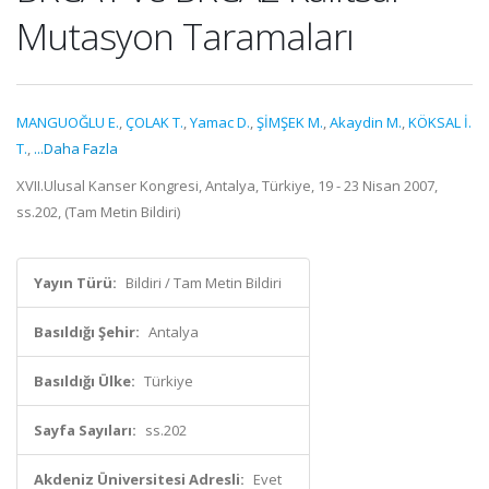
Mutasyon Taramaları
MANGUOĞLU E.
,
ÇOLAK T.
,
Yamac D.
,
ŞİMŞEK M.
,
Akaydin M.
,
KÖKSAL İ.
T.
,
...Daha Fazla
XVII.Ulusal Kanser Kongresi, Antalya, Türkiye, 19 - 23 Nisan 2007,
ss.202, (Tam Metin Bildiri)
Yayın Türü:
Bildiri / Tam Metin Bildiri
Basıldığı Şehir:
Antalya
Basıldığı Ülke:
Türkiye
Sayfa Sayıları:
ss.202
Akdeniz Üniversitesi Adresli:
Evet