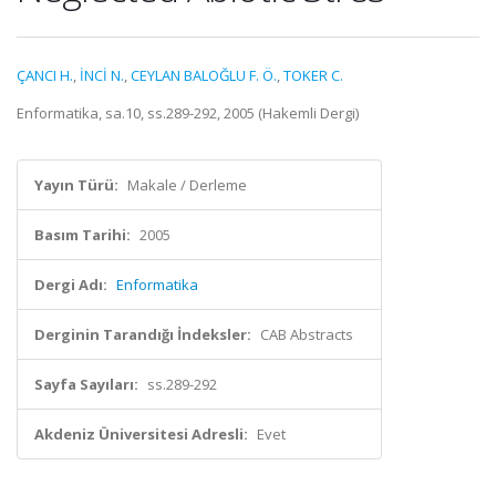
ÇANCI H.
,
İNCİ N.
,
CEYLAN BALOĞLU F. Ö.
,
TOKER C.
Enformatika, sa.10, ss.289-292, 2005 (Hakemli Dergi)
Yayın Türü:
Makale / Derleme
Basım Tarihi:
2005
Dergi Adı:
Enformatika
Derginin Tarandığı İndeksler:
CAB Abstracts
Sayfa Sayıları:
ss.289-292
Akdeniz Üniversitesi Adresli:
Evet