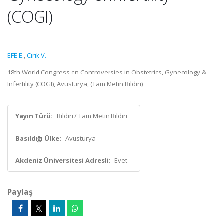
(COGI)
EFE E.
,
Cırık V.
18th World Congress on Controversies in Obstetrics, Gynecology &
Infertility (COGI), Avusturya, (Tam Metin Bildiri)
Yayın Türü:
Bildiri / Tam Metin Bildiri
Basıldığı Ülke:
Avusturya
Akdeniz Üniversitesi Adresli:
Evet
Paylaş