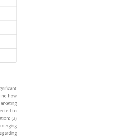
gnificant
amine how
marketing
ected to
tion; (3)
emerging
regarding