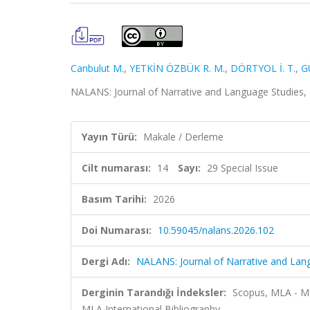
Canbulut M.
,
YETKİN ÖZBÜK R. M.
,
DÖRTYOL İ. T.
,
G
NALANS: Journal of Narrative and Language Studies, c
Yayın Türü:
Makale / Derleme
Cilt numarası:
14
Sayı:
29 Special Issue
Basım Tarihi:
2026
Doi Numarası:
10.59045/nalans.2026.102
Dergi Adı:
NALANS: Journal of Narrative and Lan
Derginin Tarandığı İndeksler:
Scopus, MLA - Mo
MLA International Bibliography