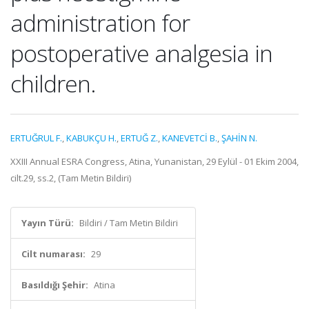
administration for
postoperative analgesia in
children.
ERTUĞRUL F.
,
KABUKÇU H.
,
ERTUĞ Z.
,
KANEVETCİ B.
,
ŞAHİN N.
XXIII Annual ESRA Congress, Atina, Yunanistan, 29 Eylül - 01 Ekim 2004,
cilt.29, ss.2, (Tam Metin Bildiri)
Yayın Türü:
Bildiri / Tam Metin Bildiri
Cilt numarası:
29
Basıldığı Şehir:
Atina