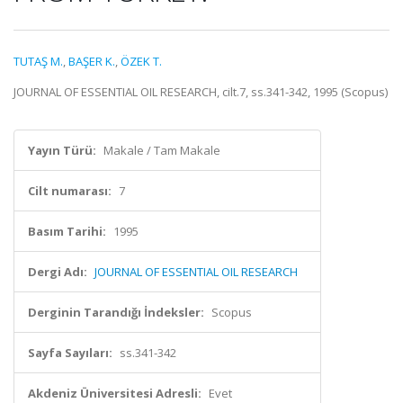
TUTAŞ M.
,
BAŞER K.
,
ÖZEK T.
JOURNAL OF ESSENTIAL OIL RESEARCH, cilt.7, ss.341-342, 1995 (Scopus)
Yayın Türü:
Makale / Tam Makale
Cilt numarası:
7
Basım Tarihi:
1995
Dergi Adı:
JOURNAL OF ESSENTIAL OIL RESEARCH
Derginin Tarandığı İndeksler:
Scopus
Sayfa Sayıları:
ss.341-342
Akdeniz Üniversitesi Adresli:
Evet