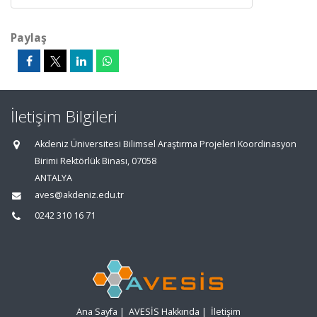
Paylaş
İletişim Bilgileri
Akdeniz Üniversitesi Bilimsel Araştırma Projeleri Koordinasyon
Birimi Rektörlük Binası, 07058
ANTALYA
aves@akdeniz.edu.tr
0242 310 16 71
Ana Sayfa
|
AVESİS Hakkında
|
İletişim