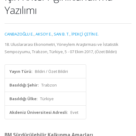
Yazılımı
CANBAZOĞLU E.
,
AKSOY E.
,
SAN B. T.
,
İPEKÇİ ÇETİN E.
18. Uluslararası Ekonometri, Yöneylem Araştırması ve İstatistik
Sempozyumu, Trabzon, Türkiye, 5 - 07 Ekim 2017, (Özet Bildiri)
Yayın Türü:
Bildiri / Özet Bildiri
Basıldığı Şehir:
Trabzon
Basıldığı Ülke:
Türkiye
Akdeniz Üniversitesi Adresli:
Evet
BM Sürdürülebilir Kalkınma Amaçları