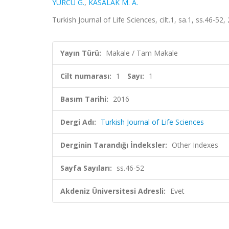
YURCU G.
,
KASALAK M. A.
Turkish Journal of Life Sciences, cilt.1, sa.1, ss.46-52
Yayın Türü:
Makale / Tam Makale
Cilt numarası:
1
Sayı:
1
Basım Tarihi:
2016
Dergi Adı:
Turkish Journal of Life Sciences
Derginin Tarandığı İndeksler:
Other Indexes
Sayfa Sayıları:
ss.46-52
Akdeniz Üniversitesi Adresli:
Evet