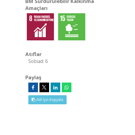
BM Sürdürülebilir Kalkınma
Amaçları
Atıflar
Sobiad: 6
Paylaş
Atıf İçin Kopyala