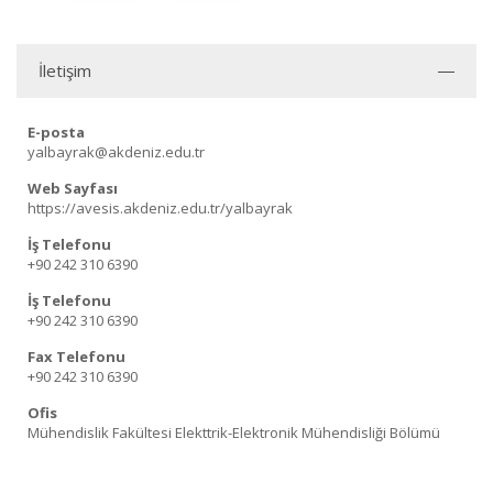
İletişim
E-posta
yalbayrak@akdeniz.edu.tr
Web Sayfası
https://avesis.akdeniz.edu.tr/yalbayrak
İş Telefonu
+90 242 310 6390
İş Telefonu
+90 242 310 6390
Fax Telefonu
+90 242 310 6390
Ofis
Mühendislik Fakültesi Elekttrik-Elektronik Mühendisliği Bölümü