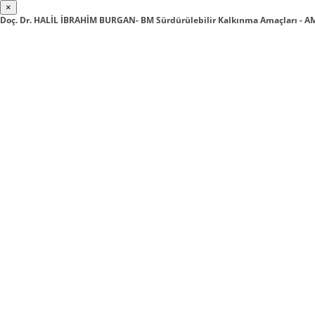
×
Doç. Dr. HALİL İBRAHİM BURGAN- BM Sürdürülebilir Kalkınma Amaçları - A