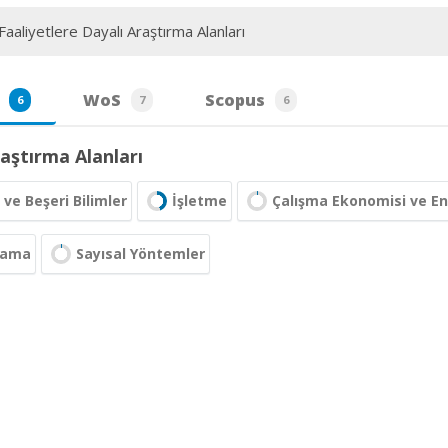
aaliyetlere Dayalı Araştırma Alanları
WoS
Scopus
6
7
6
aştırma Alanları
 ve Beşeri Bilimler
İşletme
Çalışma Ekonomisi ve Endü
lama
Sayısal Yöntemler