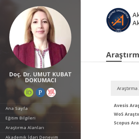
Ak
A
Araştırm
Doç. Dr. UMUT KUBAT
DOKUMACI
Araştırma 
Avesis Araş
Ana Sayfa
WoS Araştı
Eğitim Bilgileri
Scopus Araş
Araştırma Alanları
Akademik İdari Deneyim