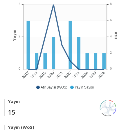
4
8
6
Yayın
Atıf
2
4
2
0
0
2018
2019
2020
2021
2022
2023
2024
2025
2026
2017
Atıf Sayısı (WOS)
Yayın Sayısı
Yayın
15
Yayın (WoS)