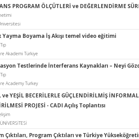
SANS PROGRAM ÖLÇÜTLERİ ve DEĞERLENDİRME SÜR
netimi
niversitesi
 Yayma Boyama İş Akışı temel video eğitimi
 Tıp
re Akademi Türkiye
asyon Testlerinde İnterferans Kaynakları – Neyi Göz
 Tıp
re Academy Turkey
L ve YEŞİL BECERİLERLE GÜÇLENDİRİLMİŞ İNFORMA
RİLMESİ PROJESİ - CADI Açılış Toplantısı
elişim
ÜNİVERSİTESİ
 Çıktıları, Program Çıktıları ve Türkiye Yükseköğreti