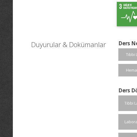
Duyurular & Dokümanlar
Ders N
Tıbbi
Hemat
Ders D
Tıbbi 
Labora