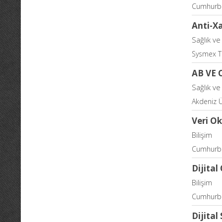
Cumhurba
Anti-X
Sağlık ve
Sysmex Tu
AB VE 
Sağlık ve
Akdeniz Ü
Veri Ok
Bilişim
Cumhurba
Dijital
Bilişim
Cumhurba
Dijital