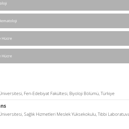
loji
 Hematoloji
e Hücre
e Hücre
niversitesi, Fen-Edebiyat Fakültesi, Biyoloji Bölümü, Türkiye
ans
niversitesi, Sağlık Hizmetleri Meslek Yüksekokulu, Tıbbi Laboratuva