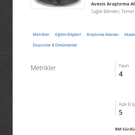
Avesis Araştırma Al
Sağlık Bilimleri, Temel 
Metrikler
Eğitim Bilgileri
Araştırma Alanları
Akade
Duyurular & Dokümanlar
Yayın
Metrikler
4
Açık Eri
5
BM Sürdür