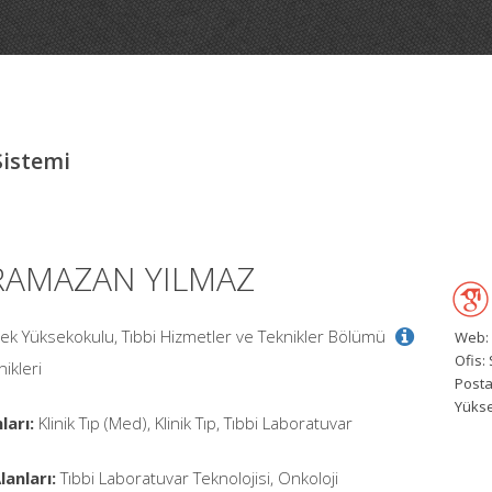
Sistemi
 RAMAZAN YILMAZ
lek Yüksekokulu, Tıbbi Hizmetler ve Teknikler Bölümü
Web:
Ofis:
ikleri
Posta
Yüks
ları:
Klinik Tıp (Med), Klinik Tıp, Tıbbi Laboratuvar
anları:
Tıbbi Laboratuvar Teknolojisi, Onkoloji