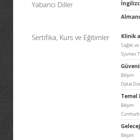
Yabancı Diller
İngiliz
Alman
Sertifika, Kurs ve Eğitimler
Klinik 
Sağlık ve
Sysmex Tu
Güvenil
Bilişim
Dijital D
Temel B
Bilişim
Cumhurba
Gelece
Bilişim