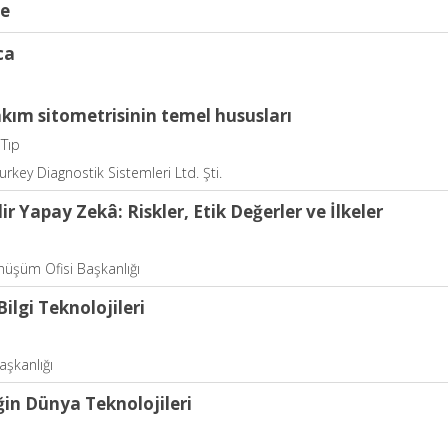
ce
ca
akım sitometrisinin temel hususları
 Tıp
rkey Diagnostik Sistemleri Ltd. Şti.
ir Yapay Zekâ: Riskler, Etik Değerler ve İlkeler
önüşüm Ofisi Başkanlığı
ilgi Teknolojileri
şkanlığı
ğin Dünya Teknolojileri