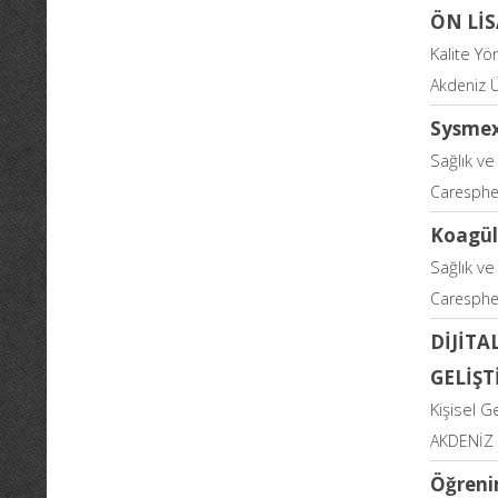
ÖN Lİ
Kalite Yö
Akdeniz Ü
Sysmex
Sağlık ve
Caresphe
Koagül
Sağlık ve
Caresphe
DİJİTA
GELİŞTİ
Kişisel G
AKDENİZ 
Öğrenim