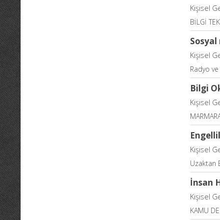
Kişisel G
BİLGİ TE
Sosyal
Kişisel G
Radyo ve 
Bilgi O
Kişisel G
MARMARA
Engelli
Kişisel G
Uzaktan E
İnsan 
Kişisel G
KAMU DE