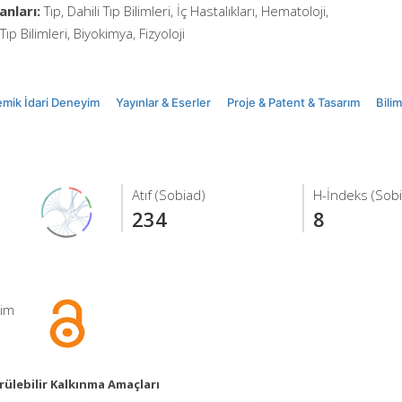
anları:
Tıp, Dahili Tıp Bilimleri, İç Hastalıkları, Hematoloji,
Tıp Bilimleri, Biyokimya, Fizyoloji
mik İdari Deneyim
Yayınlar & Eserler
Proje & Patent & Tasarım
Bili
Atıf (Sobiad)
H-İndeks (Sob
234
8
şim
ülebilir Kalkınma Amaçları