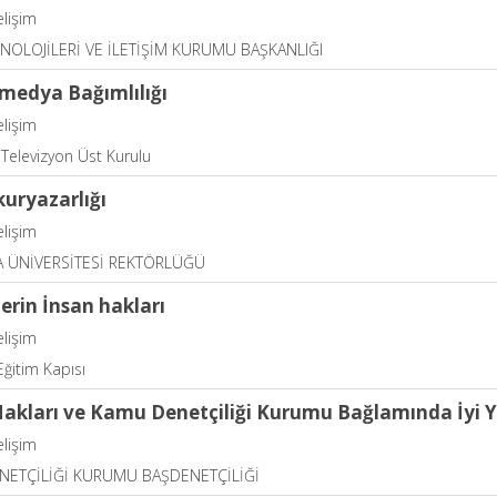
elişim
KNOLOJİLERİ VE İLETİŞİM KURUMU BAŞKANLIĞI
 medya Bağımlılığı
elişim
Televizyon Üst Kurulu
kuryazarlığı
elişim
 ÜNİVERSİTESİ REKTÖRLÜĞÜ
lerin İnsan hakları
elişim
ğitim Kapısı
Hakları ve Kamu Denetçiliği Kurumu Bağlamında İyi Y
elişim
NETÇİLİĞİ KURUMU BAŞDENETÇİLİĞİ