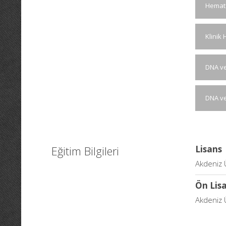
Hemato
Klinik
DNA v
DNA v
Eğitim Bilgileri
Lisans
Akdeniz Ü
Ön Lis
Akdeniz Ü