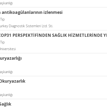
şkanlığı
a antikoagülanlarının izlenmesi
 Tıp
rkey Diagnostik Sistemleri Ltd. Sti.
COP31 PERSPEKTİFİNDEN SAĞLIK HİZMETLERİNDE YE
 Tıp
niversitesi
uryazarlığı
şkanlığı
 Okuryazarlık
şkanlığı
 Sağlık