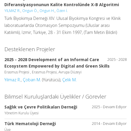
Diferansiyasyonunun Kalite Kontrolünde X-B Algoritmi
YILMAZ R.
,
Ongun Ö.
,
Ongun H.
,
Özen İ.
Türk Biyokimya Derneği XIV. Ulusal Biyokimya Kongresi ve Klinik
laboratuarlarda Otomasyon Sempozyumu (Uluslar arası
Katılımlı), İzmir, Türkiye, 28 - 31 Ekim 1997, (Tam Metin Bildiri)
Desteklenen Projeler
2025 - 2028 Development of an Informal Care
2025 - 2028
Ecosystem Empowered by Digital and Green Skills
Erasmus Projesi , Erasmus Projesi, Avrupa Düzeyi
Yılmaz R.
,
Çoban M.
(Yürütücü),
Çelik M.
Bilimsel Kuruluşlardaki Üyelikler / Görevler
Sağlık ve Çevre Politikaları Derneği
2025 - Devam Ediyor
Yönetim Kurulu Üyesi
Türk Hematoloji Derneği
2014 - Devam Ediyor
Üye