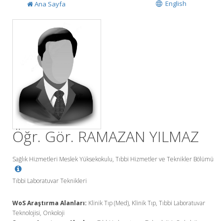
English
Ana Sayfa
Öğr. Gör. RAMAZAN YILMAZ
Sağlık Hizmetleri Meslek Yüksekokulu, Tıbbi Hizmetler ve Teknikler Bölümü
Tıbbi Laboratuvar Teknikleri
WoS Araştırma Alanları:
Klinik Tıp (Med), Klinik Tıp, Tıbbi Laboratuvar
Teknolojisi, Onkoloji