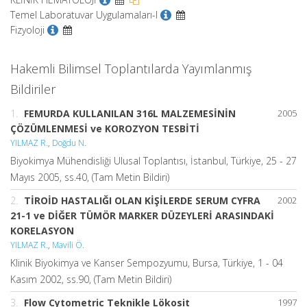
Temel Laboratuvar Uygulamaları-I
Fizyoloji
Hakemli Bilimsel Toplantılarda Yayımlanmış
Bildiriler
1.
FEMURDA KULLANILAN 316L MALZEMESİNİN
2005
ÇÖZÜMLENMESİ ve KOROZYON TESBİTİ
YILMAZ R.
,
Doğdu N.
Biyokimya Mühendisliği Ulusal Toplantısı, İstanbul, Türkiye, 25 - 27
Mayıs 2005, ss.40, (Tam Metin Bildiri)
2.
TİROİD HASTALIĞI OLAN KİŞİLERDE SERUM CYFRA
2002
21-1 ve DİĞER TÜMÖR MARKER DÜZEYLERİ ARASINDAKİ
KORELASYON
YILMAZ R.
,
Mavili Ö.
Klinik Biyokimya ve Kanser Sempozyumu, Bursa, Türkiye, 1 - 04
Kasım 2002, ss.90, (Tam Metin Bildiri)
3.
Flow Cytometric Teknikle Lökosit
1997