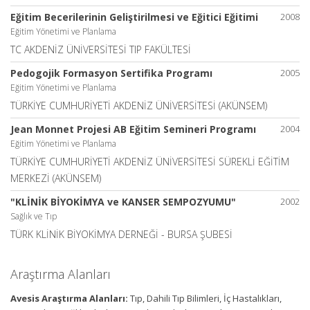
Eğitim Becerilerinin Geliştirilmesi ve Eğitici Eğitimi
2008
Eğitim Yönetimi ve Planlama
TC AKDENİZ ÜNİVERSİTESİ TIP FAKÜLTESİ
Pedogojik Formasyon Sertifika Programı
2005
Eğitim Yönetimi ve Planlama
TÜRKİYE CUMHURİYETİ AKDENİZ ÜNİVERSİTESİ (AKÜNSEM)
Jean Monnet Projesi AB Eğitim Semineri Programı
2004
Eğitim Yönetimi ve Planlama
TÜRKİYE CUMHURİYETİ AKDENİZ ÜNİVERSİTESİ SÜREKLİ EĞİTİM
MERKEZİ (AKÜNSEM)
"KLİNİK BİYOKİMYA ve KANSER SEMPOZYUMU"
2002
Sağlık ve Tıp
TÜRK KLİNİK BİYOKİMYA DERNEĞİ - BURSA ŞUBESİ
Araştırma Alanları
Avesis Araştırma Alanları:
Tıp, Dahili Tıp Bilimleri, İç Hastalıkları,