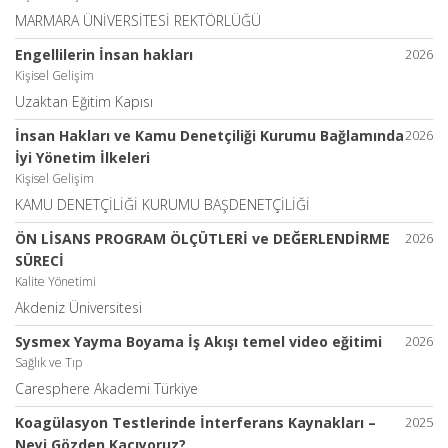
MARMARA ÜNİVERSİTESİ REKTÖRLÜĞÜ
Engellilerin İnsan hakları
2026
Kişisel Gelişim
Uzaktan Eğitim Kapısı
İnsan Hakları ve Kamu Denetçiliği Kurumu Bağlamında
2026
İyi Yönetim İlkeleri
Kişisel Gelişim
KAMU DENETÇİLİĞİ KURUMU BAŞDENETÇİLİĞİ
ÖN LİSANS PROGRAM ÖLÇÜTLERİ ve DEĞERLENDİRME
2026
SÜRECİ
Kalite Yönetimi
Akdeniz Üniversitesi
Sysmex Yayma Boyama İş Akışı temel video eğitimi
2026
Sağlık ve Tıp
Caresphere Akademi Türkiye
Koagülasyon Testlerinde İnterferans Kaynakları –
2025
Neyi Gözden Kaçıyoruz?