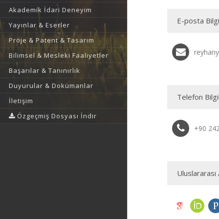
Akademik İdari Deneyim
E-posta Bilgi
Yayınlar & Eserler
Proje & Patent & Tasarım
reyhany
Bilimsel & Mesleki Faaliyetler
Başarılar & Tanınırlık
Duyurular & Dokümanlar
Telefon Bilgi
İletişim
Özgeçmiş Dosyası İndir
+90 24
Uluslararası 