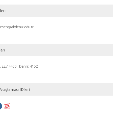
leri
irsen@akdeniz.edu.tr
leri
2 227 4400
Dahili: 4152
Araştırmacı ID'leri