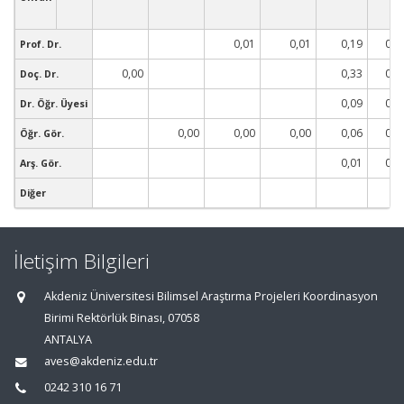
0,01
0,01
0,19
0,0
Prof. Dr.
0,00
0,33
0,0
Doç. Dr.
0,09
0,0
Dr. Öğr. Üyesi
0,00
0,00
0,00
0,06
0,0
Öğr. Gör.
0,01
0,0
Arş. Gör.
Diğer
İletişim Bilgileri
Akdeniz Üniversitesi Bilimsel Araştırma Projeleri Koordinasyon
Birimi Rektörlük Binası, 07058
ANTALYA
aves@akdeniz.edu.tr
0242 310 16 71