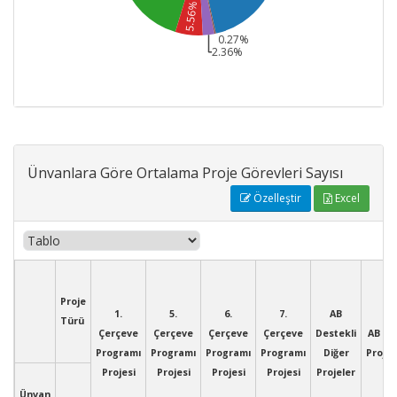
5.56%
0.27%
2.36%
Ünvanlara Göre Ortalama Proje Görevleri Sayısı
Özelleştir
Excel
Proje
1.
5.
6.
7.
AB
Türü
Çerçeve
Çerçeve
Çerçeve
Çerçeve
Destekli
AB IP
Programı
Programı
Programı
Programı
Diğer
Projes
Projesi
Projesi
Projesi
Projesi
Projeler
Ünvan