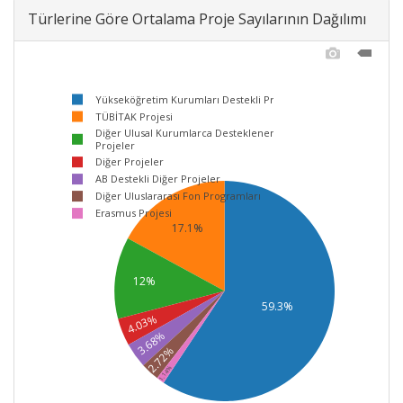
Türlerine Göre Ortalama Proje Sayılarının Dağılımı
Yükseköğretim Kurumları Destekli Proje
TÜBİTAK Projesi
Diğer Ulusal Kurumlarca Desteklenen
Projeler
Diğer Projeler
AB Destekli Diğer Projeler
Diğer Uluslararası Fon Programları
Erasmus Projesi
17.1%
12%
59.3%
4.03%
3.68%
2.72%
1.14%