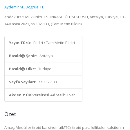
Aydemir M.
,
Doğruel H.
endokurs 5 MEZUNİYET SONRASI EĞİTİM KURSU, Antalya, Türkiye, 10 -
14 Kasım 2021, ss.132-133, (Tam Metin Bildiri)
Yayın Türü:
Bildiri / Tam Metin Bildiri
Basıldığı Şehir:
Antalya
Basıldığı Ülke:
Türkiye
Sayfa Sayıları:
ss.132-133
Akdeniz Üniversitesi Adresli:
Evet
Özet
Amaç: Medüller tiroid karsinomu(MTC), tiroid parafollikuler kalsitonin