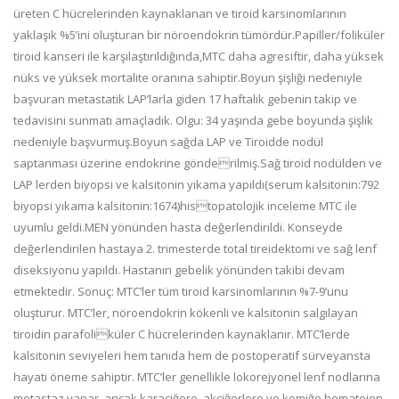
üreten C hücrelerinden kaynaklanan ve tiroid karsinomlarının
yaklaşık %5’ini oluşturan bir nöroendokrin tümördür.Papiller/foliküler
tiroid kanseri ile karşılaştırıldığında,MTC daha agresiftir, daha yüksek
nüks ve yüksek mortalite oranına sahiptir.Boyun şişliği nedeniyle
başvuran metastatik LAP’larla giden 17 haftalık gebenin takip ve
tedavisini sunmatı amaçladık. Olgu: 34 yaşında gebe boyunda şişlik
nedeniyle başvurmuş.Boyun sağda LAP ve Tiroidde nodül
saptanması üzerine endokrine gönderilmiş.Sağ tiroid nodülden ve
LAP lerden biyopsi ve kalsitonin yıkama yapıldı(serum kalsitonin:792
biyopsi yıkama kalsitonin:1674)histopatolojik inceleme MTC ile
uyumlu geldi.MEN yönünden hasta değerlendirildi. Konseyde
değerlendirilen hastaya 2. trimesterde total tireidektomi ve sağ lenf
diseksiyonu yapıldı. Hastanın gebelik yönünden takibi devam
etmektedir. Sonuç: MTC’ler tüm tiroid karsinomlarının %7-9’unu
oluşturur. MTC’ler, nöroendokrin kökenli ve kalsitonin salgılayan
tiroidin parafoliküler C hücrelerinden kaynaklanır. MTC’lerde
kalsitonin seviyeleri hem tanıda hem de postoperatif sürveyansta
hayati öneme sahiptir. MTC’ler genellikle lokorejyonel lenf nodlarına
metastaz yapar, ancak karaciğere, akciğerlere ve kemiğe hematojen