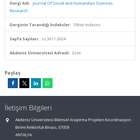
Dergi Adı:
Journal Of Social and Humanities Sciences
Research
Derginin Tarandığı İndeksler:
Other Indexes
Sayfa Sayıları:
ss.3611-3624
Akdeniz Üniversitesi Adresli:
Evet
Paylaş
İletişim Bilgileri
Akdeniz Üniversitesi Bilimsel Araştırma Projeleri Koordinasyon
Birimi Rektörlük Binası, 07058
ANTALYA