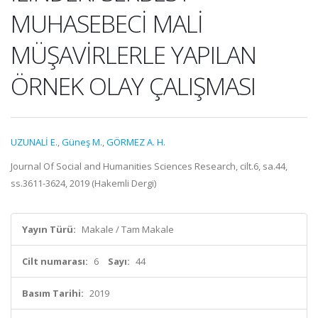
MUHASEBECİ MALİ
MÜŞAVİRLERLE YAPILAN
ÖRNEK OLAY ÇALIŞMASI
UZUNALİ E.
,
Güneş M.
,
GÖRMEZ A. H.
Journal Of Social and Humanities Sciences Research, cilt.6, sa.44,
ss.3611-3624, 2019 (Hakemli Dergi)
Yayın Türü:
Makale / Tam Makale
Cilt numarası:
6
Sayı:
44
Basım Tarihi:
2019